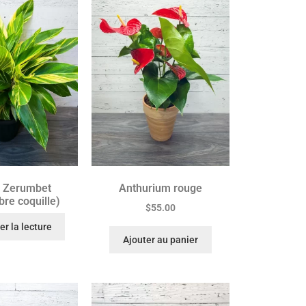
a Zerumbet
Anthurium rouge
re coquille)
$
55.00
r la lecture
Ajouter au panier