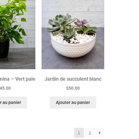
mina – Vert pale
Jardin de succulent blanc
45.00
$
50.00
r au panier
Ajouter au panier
1
2