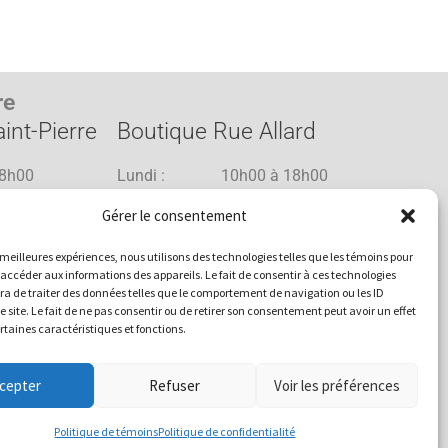
re
int-Pierre
Boutique Rue Allard
8h00
Lundi : 10h00 à 18h00
8h00
Mardi : 10h00 à 18h00
Gérer le consentement
8h00
Mercredi : 10h00 à 18h00
1h00
Jeudi : 10h00 à 18h00
es meilleures expériences, nous utilisons des technologies telles que les témoins pour
1h00
Vendredi : 10h00 à 18h00
 accéder aux informations des appareils. Le fait de consentir à ces technologies
a de traiter des données telles que le comportement de navigation ou les ID
8h00
Samedi : 10h00 à 17h00
e site. Le fait de ne pas consentir ou de retirer son consentement peut avoir un effet
17h00
Dimanche : 10h00 à 15h00
ertaines caractéristiques et fonctions.
cepter
Refuser
Voir les préférences
Politique de témoins
Politique de confidentialité