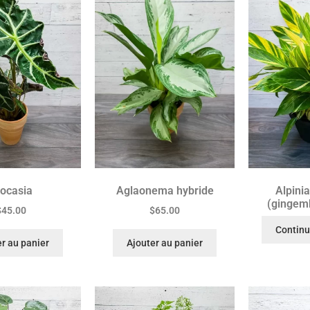
locasia
Aglaonema hybride
Alpini
(gingemb
$
45.00
$
65.00
Continue
r au panier
Ajouter au panier