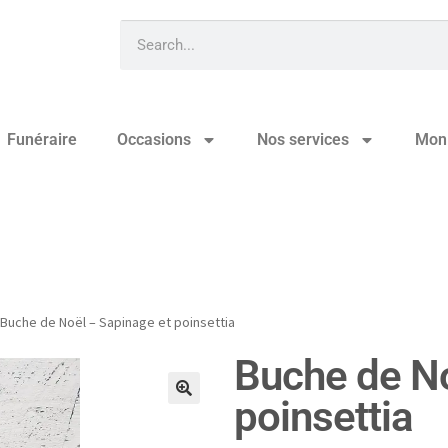
Funéraire
Occasions
Nos services
Mon
pinage et poinsettia
Buche de Noël – Sapinage et poinsettia
Buche de No
poinsettia
🔍