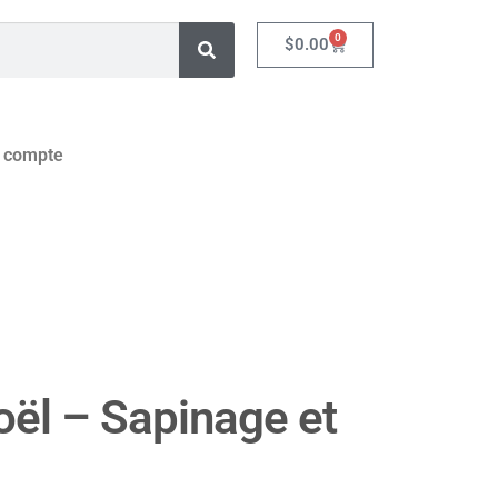
0
$
0.00
 compte
ël – Sapinage et