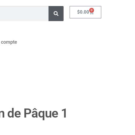
0
$
0.00
 compte
n de Pâque 1