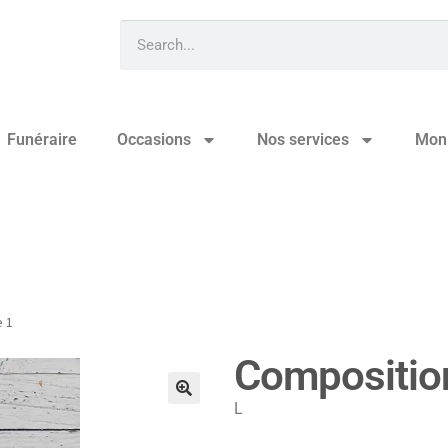
Funéraire
Occasions
Nos services
Mon
que 1
 1
Compositio
L
🔍