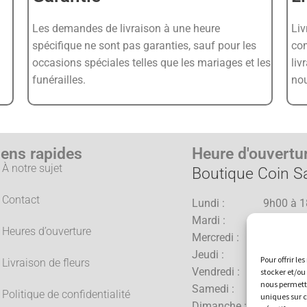
Les demandes de livraison à une heure
Liv
spécifique ne sont pas garanties, sauf pour les
co
occasions spéciales telles que les mariages et les
liv
funérailles.
no
iens rapides
Heure d'ouvertu
À notre sujet
Boutique Coin Sa
Contact
Lundi : 9h00 à 1
Mardi : 9h00 à 1
Heures d’ouverture
Mercredi : 9h00 à 1
Jeudi : 9h00 à 2
Pour offrir l
Livraison de fleurs
Vendredi : 9h00 à 2
stocker et/ou
nous permettr
Samedi : 9h00 à 1
Politique de confidentialité
uniques sur c
Dimanche : 10h00 à 