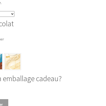
e.
colat
mer
n emballage cadeau?
er