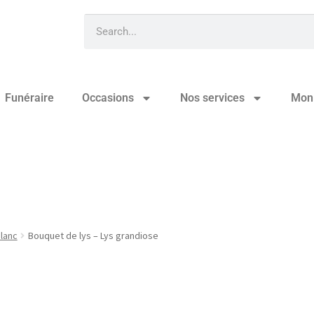
Funéraire
Occasions
Nos services
Mon
ys grandiose
lanc
Bouquet de lys – Lys grandiose