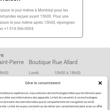
raison le jour même à Montréal pour les
mmandes reçues avant 15h00. Pour une
raison le jour même après 15h00, rejoingnez-
us +1-514-366-0004.
re
int-Pierre
Boutique Rue Allard
8h00
Lundi : 10h00 à 18h00
8h00
Mardi : 10h00 à 18h00
Gérer le consentement
8h00
Mercredi : 10h00 à 18h00
1h00
Jeudi : 10h00 à 18h00
es meilleures expériences, nous utilisons des technologies telles que les témoins pour
1h00
Vendredi : 10h00 à 18h00
 accéder aux informations des appareils. Le fait de consentir à ces technologies
a de traiter des données telles que le comportement de navigation ou les ID
8h00
Samedi : 10h00 à 17h00
e site. Le fait de ne pas consentir ou de retirer son consentement peut avoir un effet
17h00
Dimanche : 10h00 à 15h00