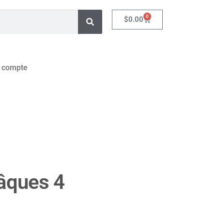
0
$
0.00
 compte
âques 4