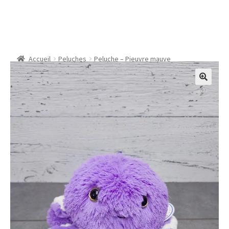
Peluche – Pieuvre
mauve
Accueil
Peluches
Peluche – Pieuvre mauve
🔍