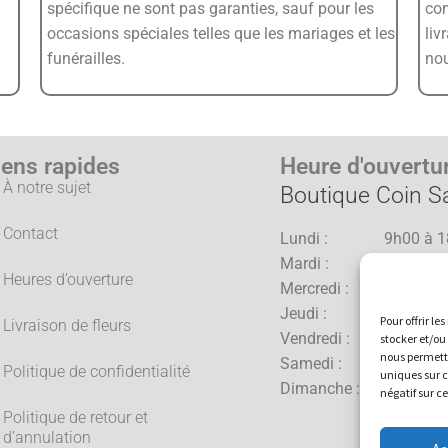
spécifique ne sont pas garanties, sauf pour les
co
occasions spéciales telles que les mariages et les
liv
funérailles.
no
iens rapides
Heure d'ouvertu
À notre sujet
Boutique Coin Sa
Contact
Lundi : 9h00 à 1
Mardi : 9h00 à 1
Heures d’ouverture
Mercredi : 9h00 à 1
Jeudi : 9h00 à 2
Pour offrir l
Livraison de fleurs
Vendredi : 9h00 à 2
stocker et/ou
nous permettr
Samedi : 9h00 à 1
Politique de confidentialité
uniques sur c
Dimanche : 10h00 à 
négatif sur c
Politique de retour et
d’annulation