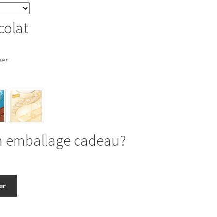
colat
mer
n emballage cadeau?
er