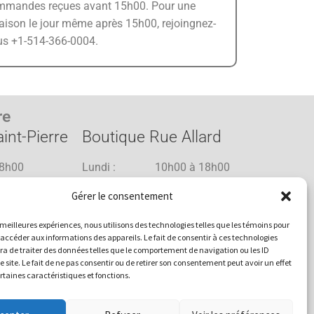
mmandes reçues avant 15h00. Pour une
raison le jour même après 15h00, rejoingnez-
us +1-514-366-0004.
re
int-Pierre
Boutique Rue Allard
8h00
Lundi : 10h00 à 18h00
8h00
Mardi : 10h00 à 18h00
Gérer le consentement
8h00
Mercredi : 10h00 à 18h00
1h00
Jeudi : 10h00 à 18h00
es meilleures expériences, nous utilisons des technologies telles que les témoins pour
1h00
Vendredi : 10h00 à 18h00
 accéder aux informations des appareils. Le fait de consentir à ces technologies
a de traiter des données telles que le comportement de navigation ou les ID
8h00
Samedi : 10h00 à 17h00
e site. Le fait de ne pas consentir ou de retirer son consentement peut avoir un effet
17h00
Dimanche : 10h00 à 15h00
ertaines caractéristiques et fonctions.