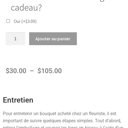
cadeau?
Oui
(+
$
3.00
)
Ajouter au panier
$
30.00
–
$
105.00
Entretien
Pour entretenir un bouquet acheté chez un fleuriste, il est
important de suivre quelques étapes simples. Tout d’abord,
retirez l’emballage et coupez les tiges en biseau à l’aide d’un