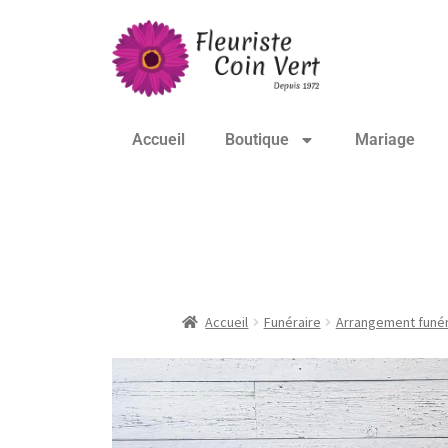
Accueil
Boutique
Mariage
Urne – Le blanc et 
Accueil
Funéraire
Arrangement funér