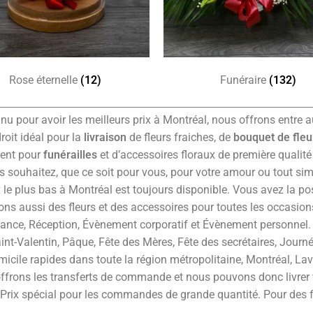
Rose éternelle
(12)
Funéraire
(132)
nnu pour avoir les meilleurs prix à Montréal, nous offrons entre a
roit idéal pour la
livraison
de fleurs fraiches, de
bouquet de fleu
ment pour
funérailles
et d’accessoires floraux de première qualité
 souhaitez, que ce soit pour vous, pour votre amour ou tout simp
 le plus bas à Montréal est toujours disponible. Vous avez la pos
ns aussi des fleurs et des accessoires pour toutes les occasions
éance, Réception, Évènement corporatif et Évènement personnel.
aint-Valentin, Pâque, Fête des Mères, Fête des secrétaires, Journ
omicile rapides dans toute la région métropolitaine, Montréal, La
us offrons les transferts de commande et nous pouvons donc livr
Prix spécial pour les commandes de grande quantité. Pour des f