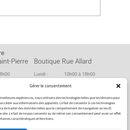
re
int-Pierre
Boutique Rue Allard
8h00
Lundi : 10h00 à 18h00
8h00
Mardi : 10h00 à 18h00
Gérer le consentement
8h00
Mercredi : 10h00 à 18h00
1h00
Jeudi : 10h00 à 18h00
es meilleures expériences, nous utilisons des technologies telles que les témoins pour
1h00
Vendredi : 10h00 à 18h00
 accéder aux informations des appareils. Le fait de consentir à ces technologies
a de traiter des données telles que le comportement de navigation ou les ID
8h00
Samedi : 10h00 à 17h00
e site. Le fait de ne pas consentir ou de retirer son consentement peut avoir un effet
17h00
Dimanche : 10h00 à 15h00
ertaines caractéristiques et fonctions.