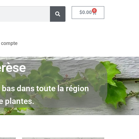
0
$
0.00
 compte
érèse
s bas dans toute la région
e plantes.