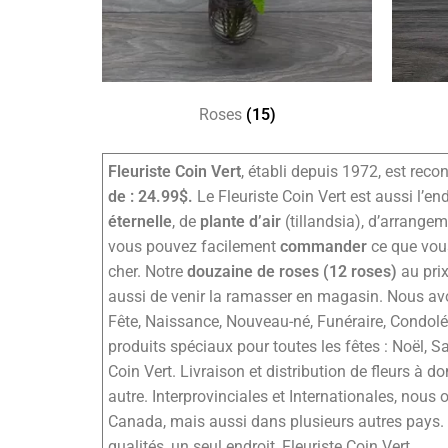
Roses
(15)
Fleuriste Coin Vert
, établi depuis 1972, est reco
de : 24.99$.
Le Fleuriste Coin Vert est aussi l’end
éternelle
, de
plante d’air
(tillandsia), d’arrange
vous pouvez facilement
commander
ce que vous
cher. Notre
douzaine de roses (12 roses)
au prix
aussi de venir la ramasser en magasin. Nous avo
Fête, Naissance, Nouveau-né, Funéraire, Condol
produits spéciaux pour toutes les fêtes : Noël, S
Coin Vert. Livraison et distribution de fleurs à d
autre. Interprovinciales et Internationales, no
Canada, mais aussi dans plusieurs autres pays. 
qualités, un seul endroit, Fleuriste Coin Vert.